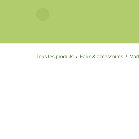
Se rendre au contenu
Accueil
Tous les produits
Faux & accessoires
M