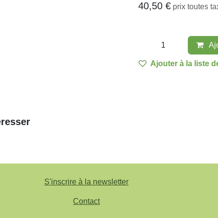
l'enclumette
40,50
€
prix toutes
Aj
Ajouter à la list
téresser
S'inscrire à la newsletter
Contact