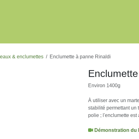
La faux
Le bois
Boutique
Agenda
Blog
À propo
arteaux & enclumettes
Enclumette à panne Rinaldi
Enclumette
Environ 1400g
À utiliser avec un mart
stabilité permettant u
et polie ; l'enclumette
prix.
Démons​tration d