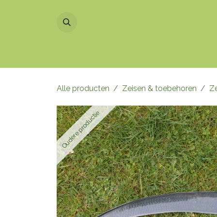
Overslaan naar inhoud
Home
Alle producten
Zeisen & toebehoren
Z
Oudere productie