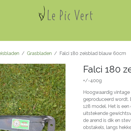
De zeis
Hout
Winkel
Agenda
Blog
Over ons/c
eisbladen
Grasbladen
Falci 180 zeisblad blauw 60cm
Falci 180 
+/-400g
Hoogwaardig vintage z
geproduceerd wordt. 
128 model. Het is een 
uitstekende gewichtsve
de arend is dik en ste
obstakels, langs hekke